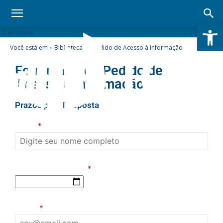
Abrir 
Ouvidoria
Você está em
Biblioteca
Pedido de Acesso à Informação
Formulário de Pedido de
Acesso à Informação
Prazos para Resposta
Nome
*
Data de Nascimento
*
E-mail
*